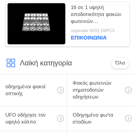
16 σε 1 υψηλή
αποδοτικότητα φακών
φωτεινών
σηματοδοτών των
negotiable MOQ:100PCS
οδηγήσεων Bridgelux
ΕΠΙΚΟΙΝΩΝΊΑ
με την ενότητα PCB
Λαϊκή κατηγορία
Όλα
Φακός φωτεινών
οδηγημένοι φακοί
σηματοδοτών
οπτικής
οδηγήσεων
UFO οδήγησε τον
Οδηγημένα φω'τα
υψηλό κόλπο
σταδίων