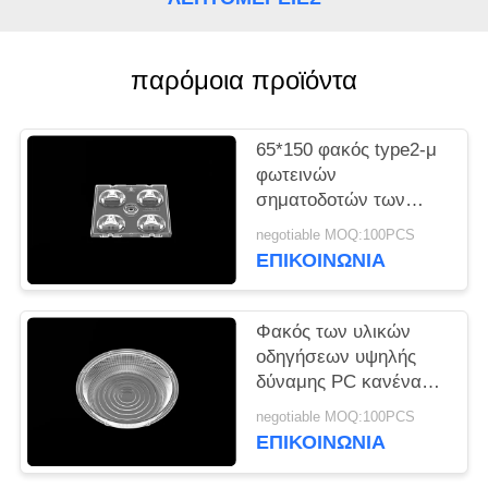
ΠΡΟΣΦΟΡΆ
ΧΆΡΤΗΣ
παρόμοια προϊόντα
ΙΣΤΌΤΟΠΟΥ
65*150 φακός type2-μ
φωτεινών
ΠΟΛΙΤΙΚΉ
σηματοδοτών των
ΜΥΣΤΙΚΌΤΗΤΑΣ
οδηγήσεων γωνίας
negotiable MOQ:100PCS
ακτίνων βαθμού για
ΕΠΙΚΟΙΝΩΝΊΑ
Cree Χ σειρά
Φακός των υλικών
οδηγήσεων υψηλής
δύναμης PC κανένας
υδράργυρος που
negotiable MOQ:100PCS
προστίθεται για τον
ΕΠΙΚΟΙΝΩΝΊΑ
οδικό λαμπτήρα με το
στόλισμα σιλικόνης