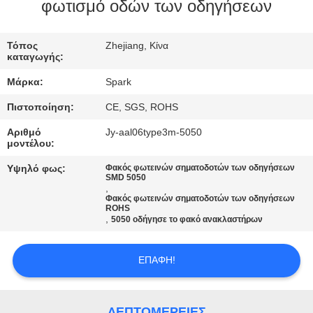
φωτισμό οδών των οδηγήσεων
ΈΛΕΓΧΟΣ
Τόπος
Zhejiang, Κίνα
ΠΟΙΌΤΗΤΑΣ
καταγωγής:
Μάρκα:
Spark
ΕΠΙΚΟΙΝΩΝΉΣΤΕ
Πιστοποίηση:
CE, SGS, ROHS
ΜΑΖΊ
Αριθμό
Jy-aal06type3m-5050
ΜΑΣ
μοντέλου:
Υψηλό φως:
Φακός φωτεινών σηματοδοτών των οδηγήσεων
SMD 5050
ΕΙΔΉΣΕΙΣ
,
Φακός φωτεινών σηματοδοτών των οδηγήσεων
ROHS
,
5050 οδήγησε το φακό ανακλαστήρων
ΥΠΟΘΈΣΕΙΣ
ΕΠΑΦΉ!
ΖΗΤΉΣΤΕ
ΜΙΑ
ΛΕΠΤΟΜΈΡΕΙΕΣ