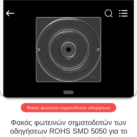
Spark
Optics
Technology
Co.,
LTD.
All
Rights
Reserved.
ΣΠΊΤΙ
ΠΡΟΪΌΝΤΑ
ΣΧΕΤΙΚΆ
ΜΕ
ΕΜΆΣ
ΕΠΙΣΚΈΨΕΙΣ
Φακός φωτεινών σηματοδοτών οδηγήσεων
ΣΤΟ
Φακός φωτεινών σηματοδοτών των
ΕΡΓΟΣΤΆΣΙΟ
οδηγήσεων ROHS SMD 5050 για το