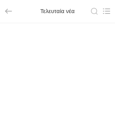
Spark
Optics
Technology
Τελευταία νέα
Co.,
LTD.
All
Rights
Reserved.
ΣΠΊΤΙ
ΠΡΟΪΌΝΤΑ
ΣΧΕΤΙΚΆ
ΜΕ
ΕΜΆΣ
ΕΠΙΣΚΈΨΕΙΣ
ΣΤΟ
ΕΡΓΟΣΤΆΣΙΟ