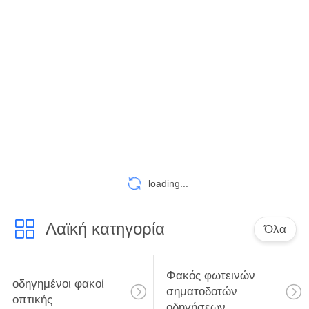
ΈΛΕΓΧΟΣ
ΠΟΙΌΤΗΤΑΣ
ΕΠΙΚΟΙΝΩΝΉΣΤΕ
ΜΑΖΊ
ΜΑΣ
ΕΙΔΉΣΕΙΣ
loading...
ΥΠΟΘΈΣΕΙΣ
Λαϊκή κατηγορία
Όλα
ΖΗΤΉΣΤΕ
Φακός φωτεινών
οδηγημένοι φακοί
ΜΙΑ
σηματοδοτών
οπτικής
οδηγήσεων