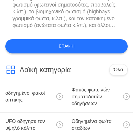
φωτισμό (φωτεινοί σηματοδότες, προβολείς,
κ.λπ.), το βιομηχανικό φωτισμό (highbays,
γραμμικά φω'τα, κ.λπ.), και τον κατοικημένο
φωτισμό (ανώτατα φω'τα κ.λπ.), και άλλοι
ειδικοί φωτισμοί, όπως και ο αυτοκίνητος
φωτισμός. Με περισσότερο από την εμπειρία
10 ετών στο φωτισμό των οδηγήσεων,
ΕΠΑΦΉ!
είμαστε επίσης σε θέση τα προσαρμοσμένα
προϊόντα, από τη διαμόρφωση πρω...
Λαϊκή κατηγορία
Όλα
Φακός φωτεινών
οδηγημένοι φακοί
σηματοδοτών
οπτικής
οδηγήσεων
UFO οδήγησε τον
Οδηγημένα φω'τα
υψηλό κόλπο
σταδίων