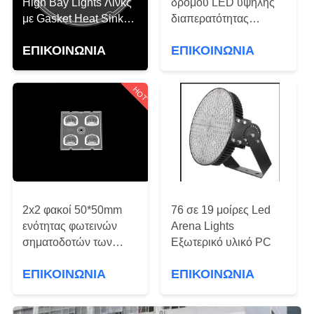
High Bay Lights Λινκς
δρόμου LED υψηλής
με Gasket Heat Sink
διαπερατότητας
ΈΛΕΓΧΟΣ
Απόδοση ενέργειας
50*50mm με
ΠΟΙΌΤΗΤΑΣ
ΕΠΙΚΟΙΝΩΝΊΑ
ΕΠΙΚΟΙΝΩΝΊΑ
92%
4IN1TYPEII,ME1
τύπου φακού και
SMD5050 LED Chips
ΕΠΙΚΟΙΝΩΝΉΣΤΕ
HOT
ΜΑΖΊ
ΜΑΣ
ΕΙΔΉΣΕΙΣ
2x2 φακοί 50*50mm
76 σε 19 μοίρες Led
ΥΠΟΘΈΣΕΙΣ
ενότητας φωτεινών
Arena Lights
σηματοδοτών των
Εξωτερικό υλικό PC
οδηγήσεων PC
ΖΗΤΉΣΤΕ
ΕΠΙΚΟΙΝΩΝΊΑ
ΕΠΙΚΟΙΝΩΝΊΑ
μέγεθος για το
φωτισμό ευρείας
ΜΙΑ
περιοχής