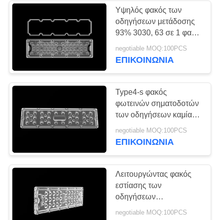
Υψηλός φακός των
οδηγήσεων μετάδοσης
24
93% 3030, 63 σε 1 φακό
Φακός των
των πολυ οδηγήσεων
negotiable MOQ:100PCS
φωτισμού οδών
ΕΠΙΚΟΙΝΩΝΊΑ
οδηγήσεων Pmma
Type4-s φακός
φωτεινών σηματοδοτών
των οδηγήσεων καμία
ελαφριά ρύπανση με τα
28
negotiable MOQ:100PCS
τσιπ των οδηγήσεων
ΕΠΙΚΟΙΝΩΝΊΑ
Οδηγημένος
2*2PCS 3030/1PC 5050
ελαφρύς φακός
Λειτουργώντας φακός
εστίασης των
οδηγήσεων
θερμοκρασίας ≤90℃,
negotiable MOQ:100PCS
Phililips 5050 οπτική για