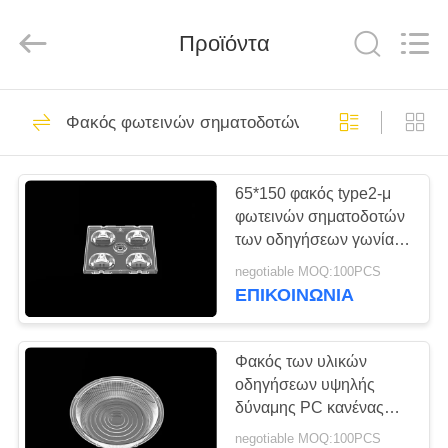
Spark
Optics
Technology
Προϊόντα
Co.,
LTD.
All
Rights
Reserved.
ΣΠΊΤΙ
73
Φακός φωτεινών σηματοδοτών οδηγήσεων
οδηγημένοι φακοί
ΠΡΟΪΌΝΤΑ
οπτικής
65*150 φακός type2-μ
φωτεινών σηματοδοτών
ΣΧΕΤΙΚΆ
των οδηγήσεων γωνίας
ΜΕ
ακτίνων βαθμού για
negotiable MOQ:100PCS
Cree Χ σειρά
ΕΜΆΣ
ΕΠΙΚΟΙΝΩΝΊΑ
29
Φακός φωτεινών
ΕΠΙΣΚΈΨΕΙΣ
Φακός των υλικών
οδηγήσεων υψηλής
ΣΤΟ
σηματοδοτών
δύναμης PC κανένας
ΕΡΓΟΣΤΆΣΙΟ
υδράργυρος που
οδηγήσεων
negotiable MOQ:100PCS