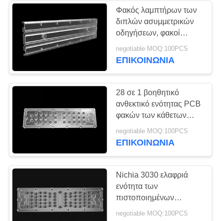
Φακός λαμπτήρων των
διπλών ασυμμετρικών
οδηγήσεων, φακοί
οπτικής των οδηγήσεων
negotiable MOQ:100PCS
για την υπεραγορά/το
ΕΠΙΚΟΙΝΩΝΊΑ
ράφι αγαθών
28 σε 1 βοηθητικό
ανθεκτικό ενότητας PCB
φακών των κάθετων
οδηγήσεων πολυ για τον
negotiable MOQ:100PCS
οδικό λαμπτήρα
ΕΠΙΚΟΙΝΩΝΊΑ
Nichia 3030 ελαφριά
ενότητα των
πιστοποιημένων
οδηγήσεων φακών
negotiable MOQ:100PCS
ROHS των οδηγήσεων