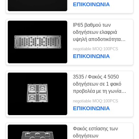
60 οδηγήσεων βαθμού
ΕΠΙΚΟΙΝΩΝΊΑ
υψηλός με Heatsink
ΈΛΕΓΧΟΣ
ΠΟΙΌΤΗΤΑΣ
IP65 βαθμού των
οδηγήσεων ελαφριά
υψηλή αποδοτικότητα
ΕΠΙΚΟΙΝΩΝΉΣΤΕ
συμμόρφωσης 93%
negotiable MOQ:100PCS
ΜΑΖΊ
ουρανού φακών
ΕΠΙΚΟΙΝΩΝΊΑ
σκοτεινή για το
ΜΑΣ
λαμπτήρα μεταλλείας
3535 / Φακός 4 5050
ΕΙΔΉΣΕΙΣ
οδηγήσεων σε 1 φακό
προβολέα με τη γωνία
ακτίνων 25 βαθμού
ΥΠΟΘΈΣΕΙΣ
negotiable MOQ:100PCS
ΕΠΙΚΟΙΝΩΝΊΑ
ΖΗΤΉΣΤΕ
Φακός εστίασης των
ΜΙΑ
οδηγήσεων