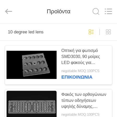
Spark
Optics
Technology
Προϊόντα
Co.,
LTD.
All
Rights
Reserved.
ΣΠΊΤΙ
10 degree led lens
ΠΡΟΪΌΝΤΑ
Οπτική για φωτισμό
SMD3030, 90 μοίρες
ΣΧΕΤΙΚΆ
LED φακούς για
ΜΕ
φωτισμό σήραγγας
negotiable MOQ:100PCS
ΕΜΆΣ
ΕΠΙΚΟΙΝΩΝΊΑ
ΕΠΙΣΚΈΨΕΙΣ
Φακός των ορθογώνιων
τύπων οδηγήσεων
ΣΤΟ
υψηλής δύναμης,
ΕΡΓΟΣΤΆΣΙΟ
ελαφρύς φακός κόλπων
negotiable MOQ:100PCS