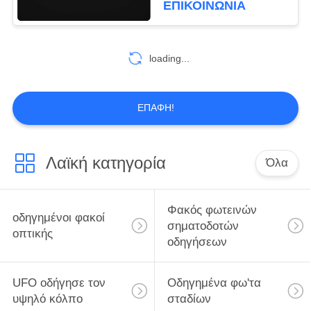
ΕΠΙΚΟΙΝΩΝΊΑ
SMD με το φακό
loading...
ΕΠΑΦΉ!
Λαϊκή κατηγορία
Όλα
Φακός φωτεινών
οδηγημένοι φακοί
σηματοδοτών
οπτικής
οδηγήσεων
UFO οδήγησε τον
Οδηγημένα φω'τα
υψηλό κόλπο
σταδίων