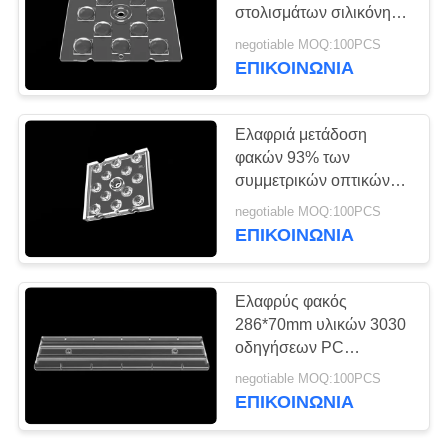
ΠΡΟΣΦΟΡΆ
στολισμάτων σιλικόνης,
12 σε 1 φακό των
negotiable MOQ:100PCS
ευρειών οδηγήσεων
ΧΆΡΤΗΣ
ΕΠΙΚΟΙΝΩΝΊΑ
γωνίας για το φωτισμό
ΙΣΤΌΤΟΠΟΥ
πόλεων
Ελαφριά μετάδοση
φακών 93% των
ΠΟΛΙΤΙΚΉ
συμμετρικών οπτικών
ΜΥΣΤΙΚΌΤΗΤΑΣ
οδηγήσεων για τον έξω
negotiable MOQ:100PCS
οδηγημένο λαμπτήρα
ΕΠΙΚΟΙΝΩΝΊΑ
Ελαφρύς φακός
286*70mm υλικών 3030
οδηγήσεων PC
διάσταση για τον
negotiable MOQ:100PCS
εσωτερικό φωτισμό
ΕΠΙΚΟΙΝΩΝΊΑ