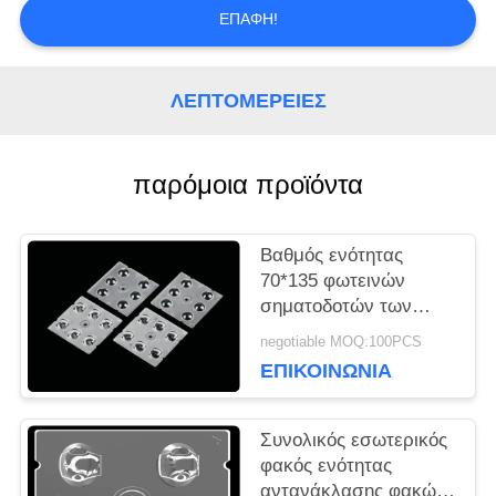
ΕΠΑΦΉ!
ΥΠΟΘΈΣΕΙΣ
ΛΕΠΤΟΜΈΡΕΙΕΣ
ΖΗΤΉΣΤΕ
ΜΙΑ
παρόμοια προϊόντα
ΠΡΟΣΦΟΡΆ
Βαθμός ενότητας
ΧΆΡΤΗΣ
70*135 φωτεινών
σηματοδοτών των
ΙΣΤΌΤΟΠΟΥ
υλικών οδηγήσεων PC
negotiable MOQ:100PCS
με εκτιμημένη τη IP
ΕΠΙΚΟΙΝΩΝΊΑ
οπτική
ΠΟΛΙΤΙΚΉ
Συνολικός εσωτερικός
ΜΥΣΤΙΚΌΤΗΤΑΣ
φακός ενότητας
αντανάκλασης φακών