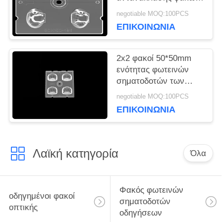
φωτεινών
negotiable MOQ:100PCS
σηματοδοτών των
ΕΠΙΚΟΙΝΩΝΊΑ
ασυμμετρικών
οδηγήσεων
2x2 φακοί 50*50mm
ενότητας φωτεινών
σηματοδοτών των
οδηγήσεων PC
negotiable MOQ:100PCS
μέγεθος για το
ΕΠΙΚΟΙΝΩΝΊΑ
φωτισμό ευρείας
περιοχής
Λαϊκή κατηγορία
Όλα
Φακός φωτεινών
οδηγημένοι φακοί
σηματοδοτών
οπτικής
οδηγήσεων