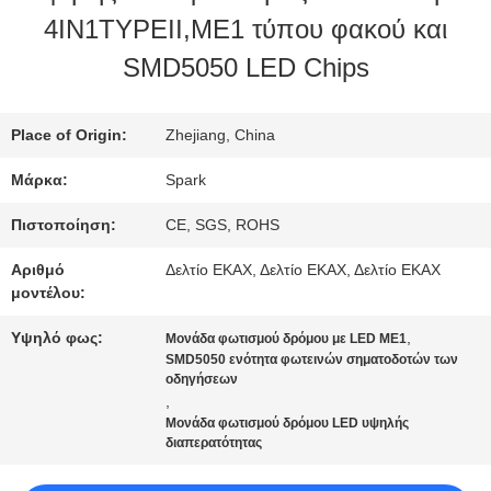
ΣΤΟ
4IN1TYPEII,ME1 τύπου φακού και
ΕΡΓΟΣΤΆΣΙΟ
SMD5050 LED Chips
ΈΛΕΓΧΟΣ
Place of Origin:
Zhejiang, China
ΠΟΙΌΤΗΤΑΣ
Μάρκα:
Spark
Πιστοποίηση:
CE, SGS, ROHS
ΕΠΙΚΟΙΝΩΝΉΣΤΕ
Αριθμό
Δελτίο ΕΚΑΧ, Δελτίο ΕΚΑΧ, Δελτίο ΕΚΑΧ
μοντέλου:
ΜΑΖΊ
Υψηλό φως:
,
Μονάδα φωτισμού δρόμου με LED ME1
ΜΑΣ
SMD5050 ενότητα φωτεινών σηματοδοτών των
οδηγήσεων
,
Μονάδα φωτισμού δρόμου LED υψηλής
ΕΙΔΉΣΕΙΣ
διαπερατότητας