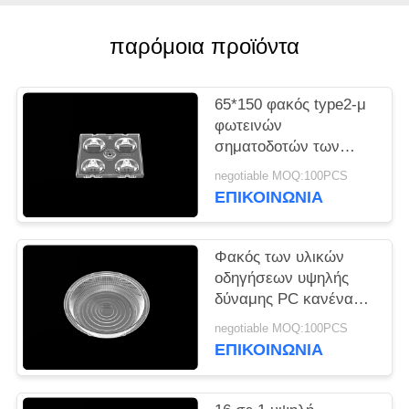
ΠΡΟΣΦΟΡΆ
παρόμοια προϊόντα
ΧΆΡΤΗΣ
ΙΣΤΌΤΟΠΟΥ
65*150 φακός type2-μ
φωτεινών
σηματοδοτών των
ΠΟΛΙΤΙΚΉ
οδηγήσεων γωνίας
ΜΥΣΤΙΚΌΤΗΤΑΣ
negotiable MOQ:100PCS
ακτίνων βαθμού για
ΕΠΙΚΟΙΝΩΝΊΑ
Cree Χ σειρά
Φακός των υλικών
οδηγήσεων υψηλής
δύναμης PC κανένας
υδράργυρος που
negotiable MOQ:100PCS
προστίθεται για τον
ΕΠΙΚΟΙΝΩΝΊΑ
οδικό λαμπτήρα με το
στόλισμα σιλικόνης