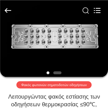
Spark
Optics
Technology
Co.,
LTD.
All
Rights
Reserved.
ΣΠΊΤΙ
ΠΡΟΪΌΝΤΑ
ΣΧΕΤΙΚΆ
ΜΕ
ΕΜΆΣ
ΕΠΙΣΚΈΨΕΙΣ
Φακός φωτεινών σηματοδοτών οδηγήσεων
ΣΤΟ
Λειτουργώντας φακός εστίασης των
ΕΡΓΟΣΤΆΣΙΟ
οδηγήσεων θερμοκρασίας ≤90℃,