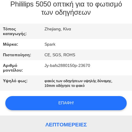
Phililips 5050 οπτική για το φωτισμό
ΈΛΕΓΧΟΣ
των οδηγήσεων
ΠΟΙΌΤΗΤΑΣ
Τόπος
Zhejiang, Κίνα
καταγωγής:
ΕΠΙΚΟΙΝΩΝΉΣΤΕ
Μάρκα:
Spark
ΜΑΖΊ
Πιστοποίηση:
CE, SGS, ROHS
ΜΑΣ
Αριθμό
Jy-bafs2880150p-23670
μοντέλου:
ΕΙΔΉΣΕΙΣ
Υψηλό φως:
,
φακός των οδηγήσεων υψηλής δύναμης
10mm οδήγησε το φακό
ΥΠΟΘΈΣΕΙΣ
ΕΠΑΦΉ!
ΖΗΤΉΣΤΕ
ΜΙΑ
ΛΕΠΤΟΜΈΡΕΙΕΣ