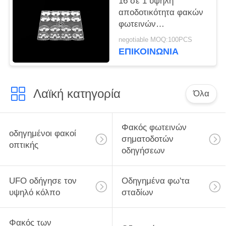
16 σε 1 υψηλή
αποδοτικότητα φακών
φωτεινών
σηματοδοτών των
negotiable MOQ:100PCS
οδηγήσεων Bridgelux
ΕΠΙΚΟΙΝΩΝΊΑ
με την ενότητα PCB
Λαϊκή κατηγορία
Όλα
Φακός φωτεινών
οδηγημένοι φακοί
σηματοδοτών
οπτικής
οδηγήσεων
UFO οδήγησε τον
Οδηγημένα φω'τα
υψηλό κόλπο
σταδίων
Φακός των